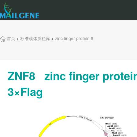
首页
>
标准载体质粒库
>
zinc finger protein 8
ZNF8 zinc finger protei
3×Flag